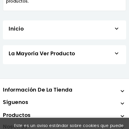
productos.

Inicio

La Mayoría Ver Producto
Información De La Tienda

Síguenos

Productos

Este es un aviso estándar sobre cookies que puede
Nosotros
