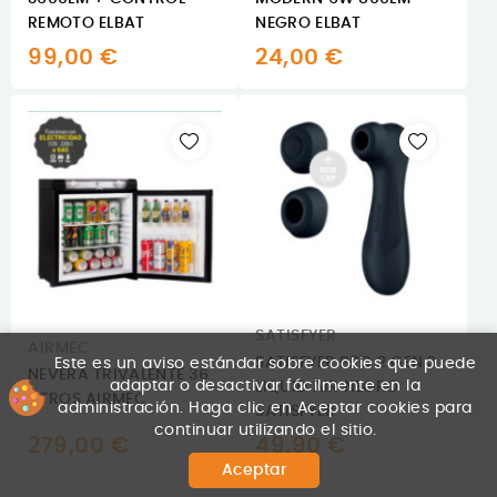
REMOTO ELBAT
NEGRO ELBAT
99,00 €
24,00 €
SATISFYER
AIRMEC
SATISFYER PRO 2 GEN 3
Este es un aviso estándar sobre cookies que puede
NEVERA TRIVALENTE 36
adaptar o desactivar fácilmente en la
LIQUID AIR NEGRO
LITROS AIRMEC
administración. Haga clic en Aceptar cookies para
SATISFYER
continuar utilizando el sitio.
279,00 €
49,90 €
Aceptar