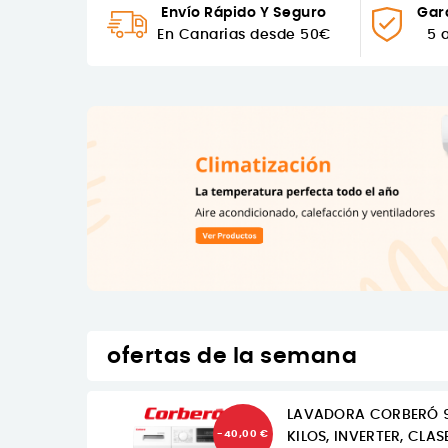
Envío Rápido Y Seguro
Gara
En Canarias desde 50€
5 
ofertas de la semana
CORBERÓ
LAVADORA CORBERÓ 
-40,00 €
ST
KILOS, INVERTER, CLAS