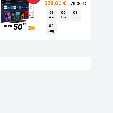
Precio
229,00 €
279,00 €
regular
01
00
09
Días
Hora
min
00
Seg