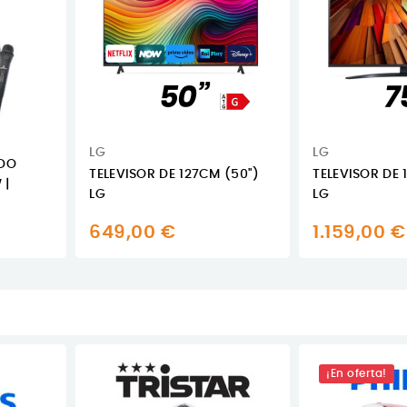
LG
LG
ADO
TELEVISOR DE 127CM (50'')
TELEVISOR DE 
 |
LG
LG
649,00 €
1.159,00 €
¡En oferta!