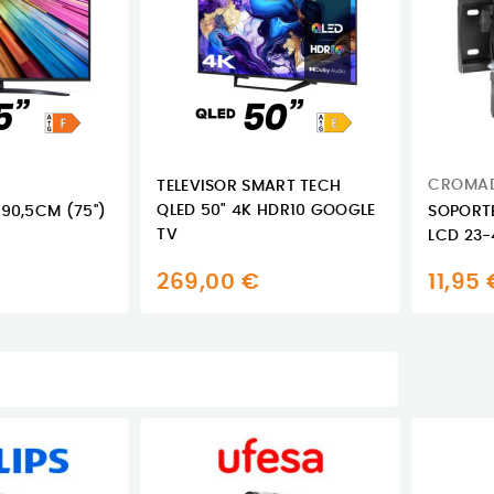
CROMA
TELEVISOR SMART TECH
QLED 50" 4K HDR10 GOOGLE
190,5CM (75'')
SOPORTE
TV
LCD 23
269,00 €
11,95 