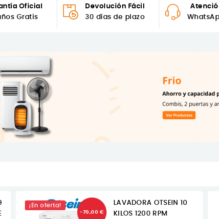
ntía Oficial
Devolución Fácil
Atenció
años Gratis
30 días de plazo
WhatsAp
9
LAVADORA OTSEIN 10
¡En oferta!
-70,00 €
E
KILOS 1200 RPM