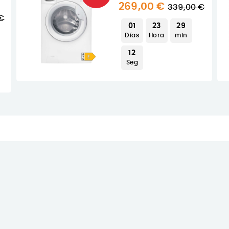
Precio
269,00 €
339,00 €
o
€
regular
01
23
29
ar
Días
Hora
min
10
Seg