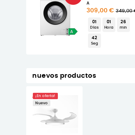
ANCO
A
Precio
Preci
309,00 €
29,00 €
349,00 
39
regular
regul
min
01
01
26
Días
Hora
min
40
Seg
nuevos productos
¡En oferta!
Nuevo