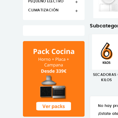
PEQUEÑO ELECTRO

CLIMATIZACIÓN

Subcatego
SECADORAS 
KILOS
No hay pr
¡Estate a