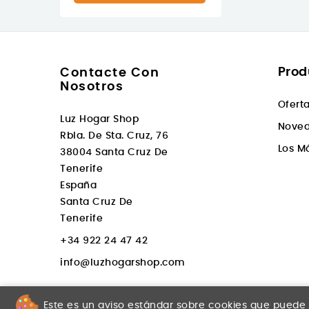
Prod
Contacte Con
Nosotros
Ofert
Luz Hogar Shop
Nove
Rbla. De Sta. Cruz, 76
Los M
38004 Santa Cruz De
Tenerife
España
Santa Cruz De
Tenerife
+34 922 24 47 42
info@luzhogarshop.com
Este es un aviso estándar sobre cookies que puede a