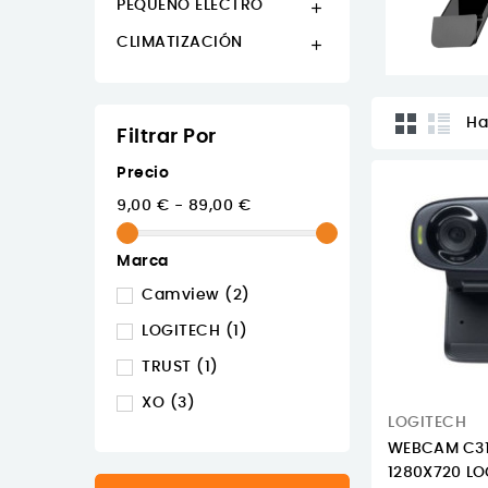
PEQUEÑO ELECTRO

CLIMATIZACIÓN

Ha
Filtrar Por
Precio
9,00 € - 89,00 €
Marca
Camview
(2)
LOGITECH
(1)
TRUST
(1)
XO
(3)
LOGITECH
WEBCAM C31
1280X720 LO