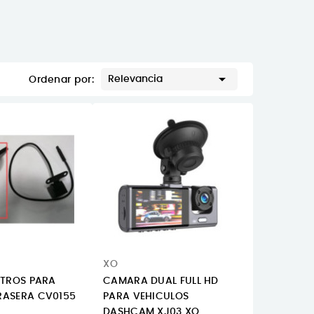

Relevancia
Ordenar por:
XO
ETROS PARA
CAMARA DUAL FULL HD
ASERA CV0155
PARA VEHICULOS
DASHCAM XJ03 XO