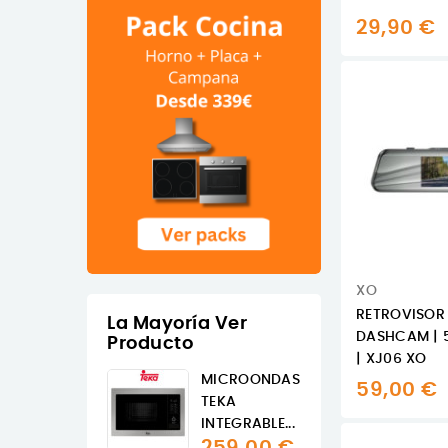
29,90 €
XO
RETROVISOR
La Mayoría Ver
DASHCAM | 5 
Producto
| XJ06 XO
MICROONDAS
59,00 €
TEKA
INTEGRABLE...
259,00 €