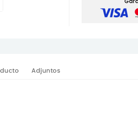
Gara
oducto
Adjuntos