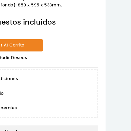
 fondo): 850 x 595 x 533mm.
estos incluidos
r Al Carrito
ñadir Deseos
diciones
io
nerales