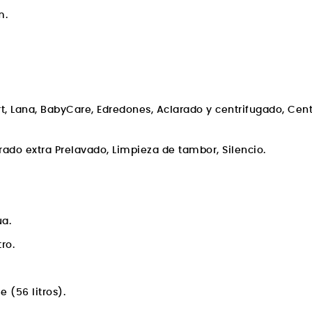
m.
ort, Lana, BabyCare, Edredones, Aclarado y centrifugado, Cen
ado extra Prelavado, Limpieza de tambor, Silencio.
a.
ro.
(56 litros).