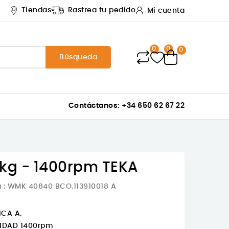
Tiendas
Rastrea tu pedido
Mi cuenta
0
0
0
Búsqueda
Contáctanos: +34 650 62 67 22
kg - 1400rpm TEKA
a
: WMK 40840 BCO.113910018 A
ICA A.
IDAD 1400rpm