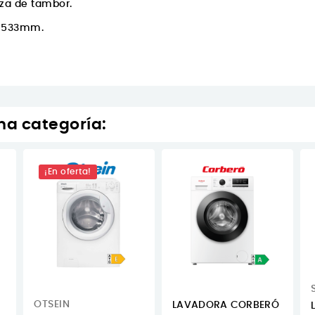
eza de tambor.
x 533mm.
ma categoría:
¡En oferta!
OTSEIN
LAVADORA CORBERÓ