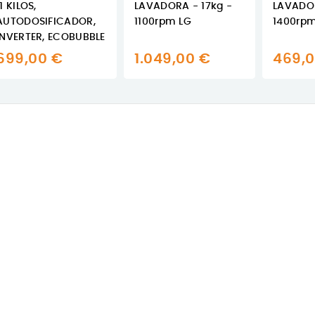
11 KILOS,
LAVADORA - 17kg -
LAVADO
AUTODOSIFICADOR,
1100rpm LG
1400rpm
INVERTER, ECOBUBBLE
699,00 €
1.049,00 €
469,0